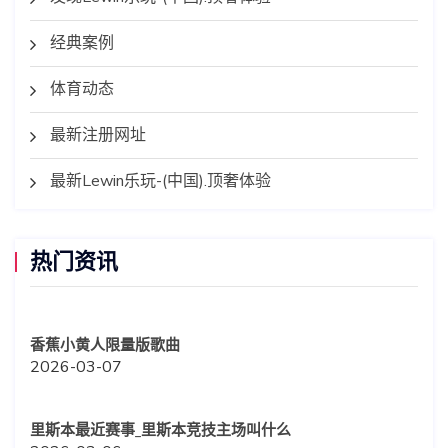
经典案例
体育动态
最新注册网址
最新Lewin乐玩-(中国).顶奢体验
热门资讯
香蕉小黄人限量版歌曲
2026-03-07
里斯本最近赛事_里斯本竞技主场叫什么